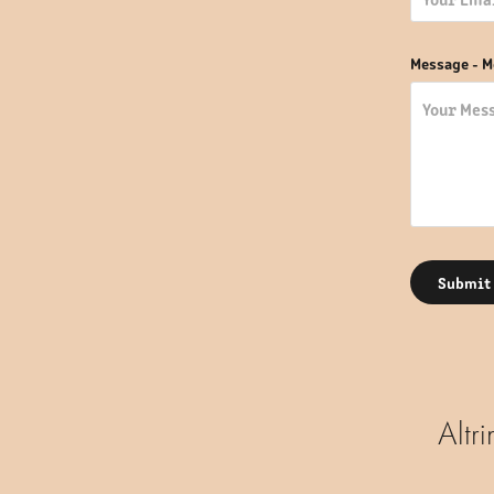
Message - M
Submit 
Altri