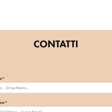
CONTATTI
e *
ess *