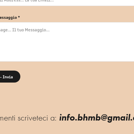
essaggio *
- Invia
info.bhmb@gmail
menti scriveteci a: