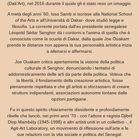
(Dak'Art), nel 2016 durante il quale gli è stato reso un omaggio.
A metà degli anni '60, Issa Samb si iscrisse alla National School
of the Arts e all'Università di Dakar- dove studiò legge e
filosofia. La corrente portata dall'ex presidente senegalese
Léopold Sédar Senghor dà i contorni e l'anima di quella che è
conosciuta come la scuola di Dakar, dalla quale Joe Ouakam
prende le distanze non appena la sua personalità artistica inizia
a allenarsi e affermarsi.
Joe Ouakam critica apertamente la visione della politica
culturale di Senghor, denunciando i tentativi di
addomesticamento delle arti da parte della politica. Voleva che
la libertà, il fondamento della creazione artistica, fosse
pienamente rispettata e che gli artisti si sforzassero di creare
strutture indipendenti, associazioni autonome lontane dalle
opzioni partigiane.
Fu in questo spirito chiaramente dissidente e profondamente
ribelle che lanciò, nei primi anni '70 - con l'attore e regista Djibril
Diop Mambéty (1945-1998) e altri artisti uniti in un collettivo -, il
Agit-Art Laboratory, un movimento di riflessione sull'arte e le
sue relazioni con la vita sociale e politica del Senegal.