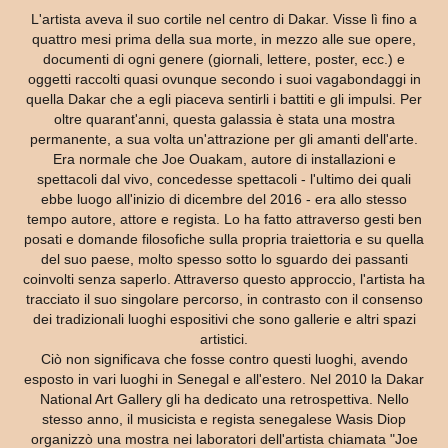
L'artista aveva il suo cortile nel centro di Dakar. Visse lì fino a
quattro mesi prima della sua morte, in mezzo alle sue opere,
documenti di ogni genere (giornali, lettere, poster, ecc.) e
oggetti raccolti quasi ovunque secondo i suoi vagabondaggi in
quella Dakar che a egli piaceva sentirli i battiti e gli impulsi. Per
oltre quarant'anni, questa galassia è stata una mostra
permanente, a sua volta un'attrazione per gli amanti dell'arte.
Era normale che Joe Ouakam, autore di installazioni e
spettacoli dal vivo, concedesse spettacoli - l'ultimo dei quali
ebbe luogo all'inizio di dicembre del 2016 - era allo stesso
tempo autore, attore e regista. Lo ha fatto attraverso gesti ben
posati e domande filosofiche sulla propria traiettoria e su quella
del suo paese, molto spesso sotto lo sguardo dei passanti
coinvolti senza saperlo. Attraverso questo approccio, l'artista ha
tracciato il suo singolare percorso, in contrasto con il consenso
dei tradizionali luoghi espositivi che sono gallerie e altri spazi
artistici.
Ciò non significava che fosse contro questi luoghi, avendo
esposto in vari luoghi in Senegal e all'estero. Nel 2010 la Dakar
National Art Gallery gli ha dedicato una retrospettiva. Nello
stesso anno, il musicista e regista senegalese Wasis Diop
organizzò una mostra nei laboratori dell'artista chiamata "Joe