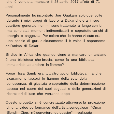
che è venuto a mancare il 25 aprile 2017 all’età di 71
anni.
Personalmente ho incontrato Joe Ouakam solo due volte
durante i miei viaggi di lavoro a Dakar che era il suo
quartiere generale, non mi sono trattenuto a lungo con lui
ma sono stati momenti indimenticabili e sopratutto carichi di
energia e saggezza. Per coloro che lo hanno vissuto era
una specie di guru e sicuramente li è valso il sopranome
dell’anima di Dakar.
Si dice in Africa che quando viene a mancare un anziano
è una biblioteca che brucia, come fa una biblioteca
immateriale ad andare in fiamme?
Forse Issa Samb era tutt’altro tipo di biblioteca ma che
sicuramente lascerà le fiamme della sete della
conoscenza, di giustizia e sopratutto della determinazione
accesa nel cuore dei suoi seguaci e delle generazioni di
ricercatori di luce che verranno dopo.
Questo progetto si è concretizzato attraverso la proiezione
di una video-performance dell’artista senegalese “Omar
Blondin Diop, r(é)ouverture du dossier” realizzata