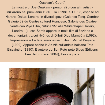
Ouakam's Court".
Le mostre di Joe Ouakam - personali o con altri artisti -
iniziarono nei primi anni 1980. Tra il 1981 e il 1998, espose ad
Harare, Dakar, Londra, in diversi spazi (Galeries Tenq, Combar,
Galerie 39 du Centre culturel Francese, Galerie des Quatre-
Vents con Viyé Diba, "Africa 95" alla Whitechapel Gallery,
Londra ...). Issa Samb appare in molti film di finzione o
documentari, tra cui Hyènes di Djibril Diop Mambéty (1992),
Impressions e La fête silencieuse di Jean Michel Bruyère
(1999). Appare anche in An Alè sull'artista haitiano Toto
Bissainthe (1990). È autore dei libri Poto-poto Blues (Éditions
Feu de brousse, 2004), Les criquets.