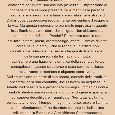
distaccato per vivere una assunta pienezza. L'impressione di
conoscerlo era sempre presente nelle menti delle persone,
poiché la sua sagoma era familiare e visibile nelle strade di
Dakar dove passeggiava regolarmente per sentirne il respiro e
la vita. Ma questa impressione era molto imprecisa in quanto
Issa Samb era sia mistero che enigma. Non abbiamo mai
saputo come definirlo. Perché? Perché era tutto in uno:
scultore, pittore, poeta, drammaturgo, attore ... Aveva diverse
corde nel suo arco, il che lo rendeva un artista non
classificabile, integrale, nel senso che questi diversi aspetti
della sua personalità formavano un tutto.
Issa Samb è una figura emblematica della scena culturale
senegalese in quanto raramente è stata così iconoclasta,
accattivante, misteriosa e alquanto controversa.
Dall'educazione da parte di suo nonno, custode delle tradizioni
ancestrali della sua comunità, Joe Ouakam ha acquisito un
talento nell'osservare e proteggere immagini, immaginazioni e
simboli riferiti a una visione del mondo endogena e aperta, a
cui sapeva decodificare il significato. "Per tutta la vita, ho
combattuto le idee, il tempo. In ogni momento, esploro l'anima,
così profondamente ", ha ricordato durante la dodicesima
edizione della Biennale d'Arte Africana Contemporanea